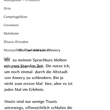
Orte
Campingplätze
Cevennen
Molsheim
Elsass-Dresden
Montpellier - Tarnschluchten
Blick auf den Lac d'Annecy
Lille
Bis  zu meinem Sprachkurs bleiben 
mir zwei Stunden Zeit. Die nutze ich, 
Vic-la-Gardiole - Gordes
um noch einmal  durch die Altstadt 
von Annecy zu schlendern. Bin ja 
nicht zum ersten Mal  hier, aber es ist 
jedes Mal ein Erlebnis.
Heute sind nur wenige Touris 
unterwegs, offensichtlich schlafen die 