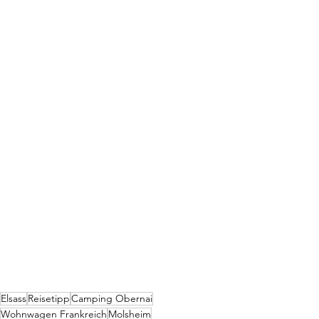
Elsass
Reisetipp
Camping Obernai
Wohnwagen Frankreich
Molsheim