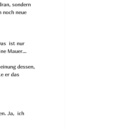
dran, sondern 
h noch neue 
as  ist nur 
eine Mauer… 
heinung dessen, 
e er das 
. Ja,  ich 