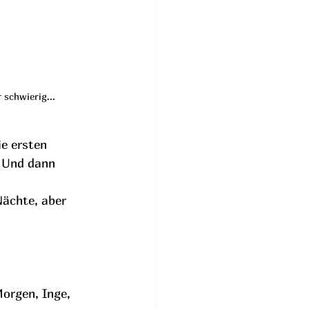
 schwierig...
ie ersten 
. Und dann 
 
Nächte, aber 
orgen, Inge, 