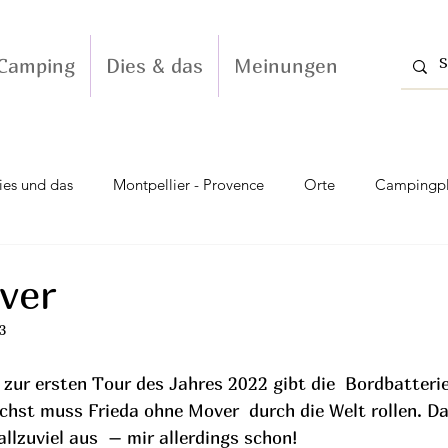
Camping
Dies & das
Meinungen
ies und das
Montpellier - Provence
Orte
Campingpl
Montpellier - Tarnschluchten
Lille
Vic-la-Gardiole - G
ver
3
zur ersten Tour des Jahres 2022 gibt die  Bordbatterie
chst muss Frieda ohne Mover  durch die Welt rollen. Da
allzuviel aus  – mir allerdings schon!