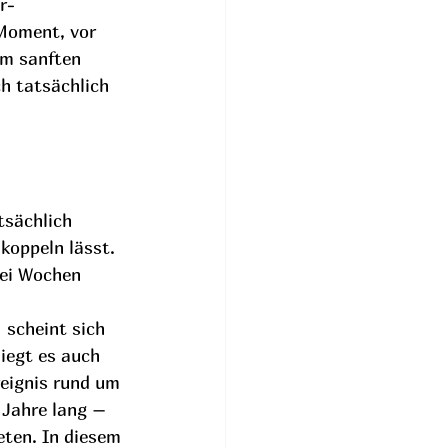
r-
Moment, vor 
em sanften 
h tatsächlich 
tsächlich 
koppeln lässt. 
wei Wochen 
 scheint sich 
liegt es auch 
reignis rund um 
Jahre lang –  
ten. In diesem 