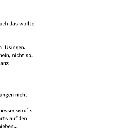
uch das wollte 
n  Usingen. 
ein, nicht so, 
anz 
ungen nicht 
besser wird`s 
rts auf den 
chieben…