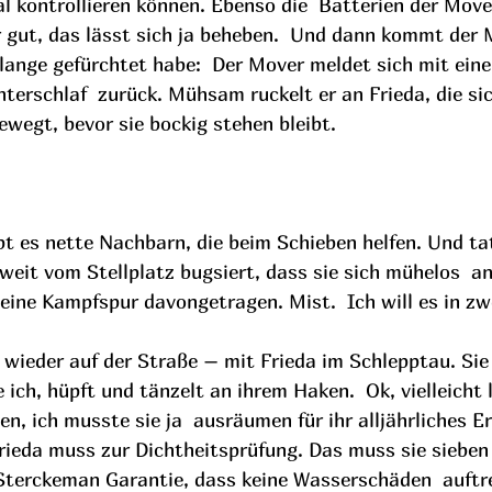
l kontrollieren können. Ebenso die  Batterien der Move
 gut, das lässt sich ja beheben.  Und dann kommt der 
lange gefürchtet habe:  Der Mover meldet sich mit ein
erschlaf  zurück. Mühsam ruckelt er an Frieda, die sic
ewegt, bevor sie bockig stehen bleibt.
bt es nette Nachbarn, die beim Schieben helfen. Und ta
weit vom Stellplatz bugsiert, dass sie sich mühelos  an
 eine Kampfspur davongetragen. Mist.  Ich will es in z
h wieder auf der Straße – mit Frieda im Schlepptau. Sie 
 ich, hüpft und tänzelt an ihrem Haken.  Ok, vielleicht 
n, ich musste sie ja  ausräumen für ihr alljährliches E
rieda muss zur Dichtheitsprüfung. Das muss sie sieben 
Sterckeman Garantie, dass keine Wasserschäden  auftre