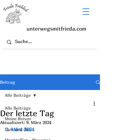
unterwegsmitfrieda.com
Beitrag
Alle Beiträge
Alle Beiträge
Der letzte Tag
Meine Reisen
Aktualisiert:
9. März 2024
1. März 2024 
Dies und das
Montpellier - Provence